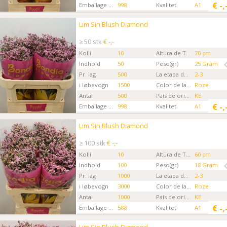
€
-,
Emballage kode
998
Kvalitet
A1
Gartner
Bondia Flowers MKS
Lim Sin Blush Diamond
Lim Sin Blush Diamond
Kies eerst een ordertype.
≥ 50 stk
€ -,-
Kolli
10
Altura de Tallo
70 cm
Indhold
50
Peso(gr)
25 Gram
Pr. lag
500
La etapa de la Flor
2-3
i løbevogn
1500
Color de la flor
Roze
Antal
500
País de origen
KE
€
-,
Emballage kode
998
Kvalitet
A1
Gartner
Bondia Flowers MKS
Lim Sin Blush Diamond
Lim Sin Blush Diamond
Kies eerst een ordertype.
≥ 100 stk
€ -,-
Kolli
10
Altura de Tallo
60 cm
Indhold
100
Peso(gr)
18 Gram
Pr. lag
1000
La etapa de la Flor
2-3
i løbevogn
3000
Color de la flor
Roze
Antal
1000
País de origen
KE
€
-,
Emballage kode
588
Kvalitet
A1
Gartner
Bondia Flowers MKS
Lim Sin Blush Diamond