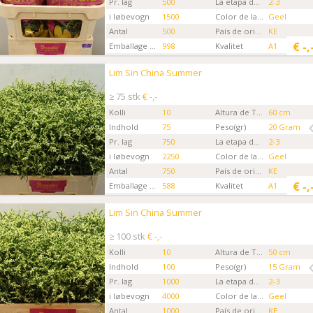
Pr. lag
500
La etapa de la Flor
2-3
i løbevogn
1500
Color de la flor
Geel
Antal
500
País de origen
KE
€
-,
Emballage kode
998
Kvalitet
A1
Gartner
Bondia Flowers MKS
Lim Sin China Summer
Lim Sin China Summer
Kies eerst een ordertype.
≥ 75 stk
€ -,-
Kolli
10
Altura de Tallo
60 cm
Indhold
75
Peso(gr)
20 Gram
Pr. lag
750
La etapa de la Flor
2-3
i løbevogn
2250
Color de la flor
Geel
Antal
750
País de origen
KE
€
-,
Emballage kode
588
Kvalitet
A1
Gartner
Bondia Flowers MKS
Lim Sin China Summer
Lim Sin China Summer
Kies eerst een ordertype.
≥ 100 stk
€ -,-
Kolli
10
Altura de Tallo
50 cm
Indhold
100
Peso(gr)
15 Gram
Pr. lag
1000
La etapa de la Flor
2-3
i løbevogn
4000
Color de la flor
Geel
Antal
1000
País de origen
KE