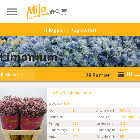
Inloggen
|
Registeren
Webshop
Limonium
Beskrivelse
28
Partier
Lim Sin Blush Diamond
Lim Sin Blush Diamond
Kies eerst een ordertype.
≥ 50 stk
€ -,-
Kolli
10
Altura de Tallo
80 cm
Indhold
50
Peso(gr)
30 Gram
Pr. lag
500
La etapa de la Flor
2-3
i løbevogn
1000
Color de la flor
Roze
Antal
500
País de origen
KE