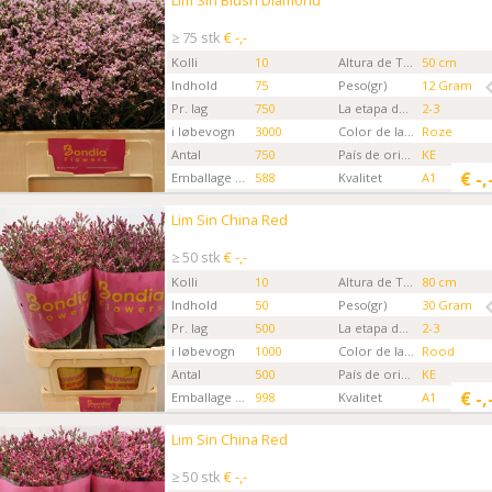
Lim Sin Blush Diamond
Kies eerst een ordertype.
≥ 75 stk
€ -,-
Kolli
10
Altura de Tallo
50 cm
Indhold
75
Peso(gr)
12 Gram
Pr. lag
750
La etapa de la Flor
2-3
i løbevogn
3000
Color de la flor
Roze
Antal
750
País de origen
KE
€
-,
Emballage kode
588
Kvalitet
A1
Gartner
Bondia Flowers MKS
Lim Sin China Red
Lim Sin China Red
Kies eerst een ordertype.
≥ 50 stk
€ -,-
Kolli
10
Altura de Tallo
80 cm
Indhold
50
Peso(gr)
30 Gram
Pr. lag
500
La etapa de la Flor
2-3
i løbevogn
1000
Color de la flor
Rood
Antal
500
País de origen
KE
€
-,
Emballage kode
998
Kvalitet
A1
Gartner
Bondia Flowers MKS
Lim Sin China Red
Lim Sin China Red
Kies eerst een ordertype.
≥ 50 stk
€ -,-