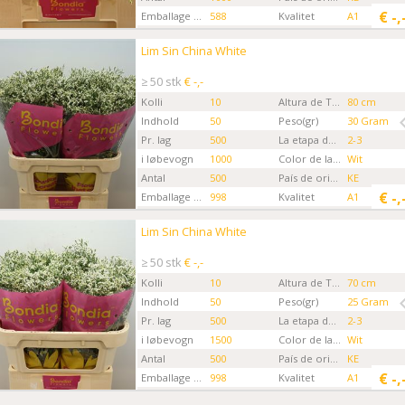
€
-,
Emballage kode
588
Kvalitet
A1
Gartner
Bondia Flowers MKS
Lim Sin China White
Lim Sin China White
Kies eerst een ordertype.
≥ 50 stk
€ -,-
Kolli
10
Altura de Tallo
80 cm
Indhold
50
Peso(gr)
30 Gram
Pr. lag
500
La etapa de la Flor
2-3
i løbevogn
1000
Color de la flor
Wit
Antal
500
País de origen
KE
€
-,
Emballage kode
998
Kvalitet
A1
Gartner
Bondia Flowers MKS
Lim Sin China White
Lim Sin China White
Kies eerst een ordertype.
≥ 50 stk
€ -,-
Kolli
10
Altura de Tallo
70 cm
Indhold
50
Peso(gr)
25 Gram
Pr. lag
500
La etapa de la Flor
2-3
i løbevogn
1500
Color de la flor
Wit
Antal
500
País de origen
KE
€
-,
Emballage kode
998
Kvalitet
A1
Gartner
Bondia Flowers MKS