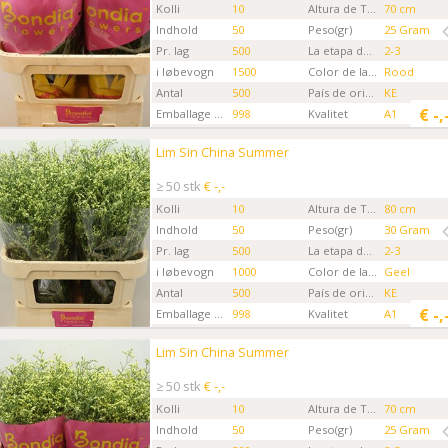
Kolli
10
Altura de Tallo
70 cm
Indhold
50
Peso(gr)
25 Gram
Pr. lag
500
La etapa de la Flor
2-3
i løbevogn
1500
Color de la flor
Rood
Antal
500
País de origen
KE
€
-,
Emballage kode
998
Kvalitet
A1
Gartner
Bondia Flowers MKS
Lim Sin China Summer
Lim Sin China Summer
Kies eerst een ordertype.
≥ 50 stk
€ -,-
Kolli
10
Altura de Tallo
80 cm
Indhold
50
Peso(gr)
30 Gram
Pr. lag
500
La etapa de la Flor
2-3
i løbevogn
1000
Color de la flor
Geel
Antal
500
País de origen
KE
€
-,
Emballage kode
998
Kvalitet
A1
Gartner
Bondia Flowers MKS
Lim Sin China Summer
Lim Sin China Summer
Kies eerst een ordertype.
≥ 50 stk
€ -,-
Kolli
10
Altura de Tallo
70 cm
Indhold
50
Peso(gr)
25 Gram