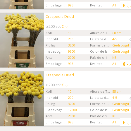
€
-,
Emballage kode
996
Kvalitet
A1
Gartner
Boma Farms CH
Craspedia Dried
Craspedia Dried
Kies eerst een ordertype.
≥ 200 stk
€ -,-
Kolli
10
Altura de Tallo
60 cm
Indhold
200
La etapa de la Flor
4-5
Pr. lag
3200
Forma de flores cortadas
Gedroogd
i løbevogn
9600
Color de la flor
Gedroogd
Antal
2000
País de origen
KE
€
-,
Emballage kode
996
Kvalitet
A1
Gartner
Boma Farms CH
Craspedia Dried
Craspedia Dried
Kies eerst een ordertype.
≥ 200 stk
€ -,-
Kolli
10
Altura de Tallo
55 cm
Indhold
200
La etapa de la Flor
4-5
Pr. lag
3200
Forma de flores cortadas
Gedroogd
i løbevogn
12800
Color de la flor
Gedroogd
Antal
2000
País de origen
KE
€
-,
Emballage kode
996
Kvalitet
A1
Gartner
Boma Farms CH