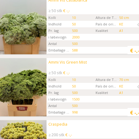
Ammi Vis Casablanca
Kies eerst een ordertype.
≥ 50 stk
€ -,-
Kolli
10
Altura de Tallo
50 cm
Indhold
50
País de origen
KE
Pr. lag
500
Kvalitet
A1
i løbevogn
2000
Antal
500
€
-,
Emballage kode
588
Gartner
Boma Farms
Ammi Vis Green Mist
Ammi Vis Green Mist
Kies eerst een ordertype.
≥ 50 stk
€ -,-
Kolli
10
Altura de Tallo
70 cm
Indhold
50
País de origen
KE
Pr. lag
500
Kvalitet
A1
i løbevogn
1500
Antal
500
€
-,
Emballage kode
998
Gartner
Boma Farms
Craspedia
Craspedia
Kies eerst een ordertype.
≥ 200 stk
€ -,-