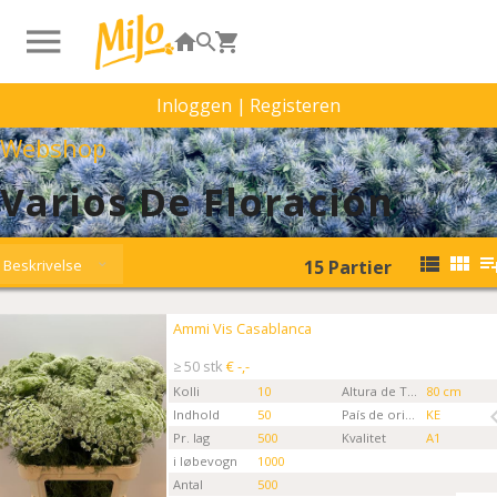
Inloggen
|
Registeren
Webshop
Varios De Floración
Beskrivelse
15
Partier
Ammi Vis Casablanca
Ammi Vis Casablanca
Kies eerst een ordertype.
≥ 50 stk
€ -,-
Kolli
10
Altura de Tallo
80 cm
Indhold
50
País de origen
KE
Pr. lag
500
Kvalitet
A1
i løbevogn
1000
Antal
500