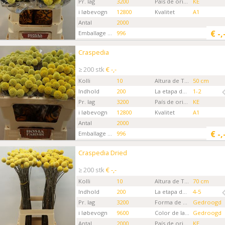
Pr. lag
3200
País de origen
KE
i løbevogn
12800
Kvalitet
A1
Antal
2000
€
-,
Emballage kode
996
Gartner
Boma Farms CH
Craspedia
Craspedia
Kies eerst een ordertype.
≥ 200 stk
€ -,-
Kolli
10
Altura de Tallo
50 cm
Indhold
200
La etapa de la Flor
1-2
Pr. lag
3200
País de origen
KE
i løbevogn
12800
Kvalitet
A1
Antal
2000
€
-,
Emballage kode
996
Gartner
Boma Farms CH
Craspedia Dried
Craspedia Dried
Kies eerst een ordertype.
≥ 200 stk
€ -,-
Kolli
10
Altura de Tallo
70 cm
Indhold
200
La etapa de la Flor
4-5
Pr. lag
3200
Forma de flores cortadas
Gedroogd
i løbevogn
9600
Color de la flor
Gedroogd
Antal
2000
País de origen
KE