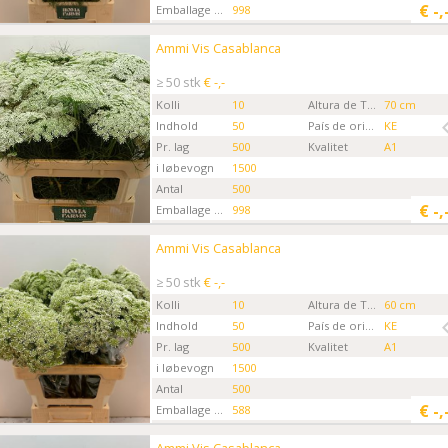
€
-,
Emballage kode
998
Gartner
Boma Farms
Ammi Vis Casablanca
Ammi Vis Casablanca
Kies eerst een ordertype.
≥ 50 stk
€ -,-
Kolli
10
Altura de Tallo
70 cm
Indhold
50
País de origen
KE
Pr. lag
500
Kvalitet
A1
i løbevogn
1500
Antal
500
€
-,
Emballage kode
998
Gartner
Boma Farms
Ammi Vis Casablanca
Ammi Vis Casablanca
Kies eerst een ordertype.
≥ 50 stk
€ -,-
Kolli
10
Altura de Tallo
60 cm
Indhold
50
País de origen
KE
Pr. lag
500
Kvalitet
A1
i løbevogn
1500
Antal
500
€
-,
Emballage kode
588
Gartner
Boma Farms
Ammi Vis Casablanca