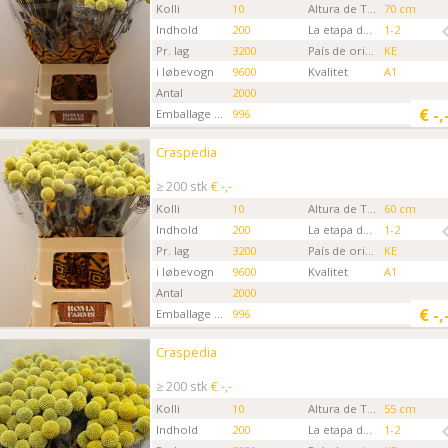
Kolli
10
Altura de Tallo
70 cm
Indhold
200
La etapa de la Flor
1-2
Pr. lag
3200
País de origen
KE
i løbevogn
9600
Kvalitet
A1
Antal
2000
€
-,
Emballage kode
996
Gartner
Boma Farms CH
Craspedia
Craspedia
Kies eerst een ordertype.
≥ 200 stk
€ -,-
Kolli
10
Altura de Tallo
60 cm
Indhold
200
La etapa de la Flor
1-2
Pr. lag
3200
País de origen
KE
i løbevogn
9600
Kvalitet
A1
Antal
2000
€
-,
Emballage kode
996
Gartner
Boma Farms CH
Craspedia
Craspedia
Kies eerst een ordertype.
≥ 200 stk
€ -,-
Kolli
10
Altura de Tallo
55 cm
Indhold
200
La etapa de la Flor
1-2