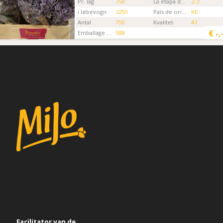
Pr. lag
750
La etapa de la Flor
2-3
i løbevogn
2250
País de origen
KE
Antal
750
Kvalitet
A1
€
-,
Emballage kode
588
Gartner
Bondia Flowers MKS
Facilitator van de