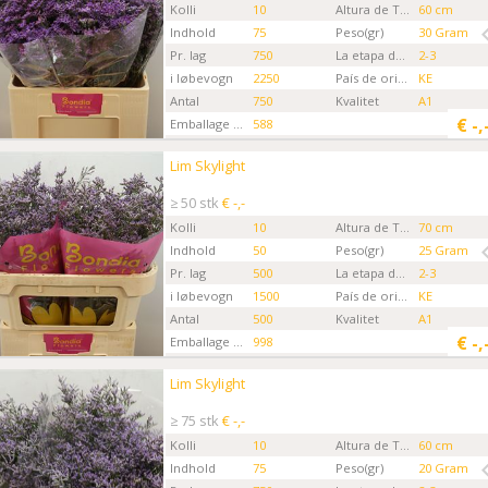
Kolli
10
Altura de Tallo
60 cm
Indhold
75
Peso(gr)
30 Gram
Pr. lag
750
La etapa de la Flor
2-3
i løbevogn
2250
País de origen
KE
Antal
750
Kvalitet
A1
€
-,
Emballage kode
588
Gartner
Bondia Flowers MKS
Lim Skylight
Lim Skylight
Kies eerst een ordertype.
≥ 50 stk
€ -,-
Kolli
10
Altura de Tallo
70 cm
Indhold
50
Peso(gr)
25 Gram
Pr. lag
500
La etapa de la Flor
2-3
i løbevogn
1500
País de origen
KE
Antal
500
Kvalitet
A1
€
-,
Emballage kode
998
Gartner
Bondia Flowers MKS
Lim Skylight
Lim Skylight
Kies eerst een ordertype.
≥ 75 stk
€ -,-
Kolli
10
Altura de Tallo
60 cm
Indhold
75
Peso(gr)
20 Gram