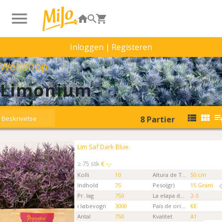
Inloggen
|
Registeren
Webshop
Limonium
Beskrivelse
8
Partier
Lim Saf Dark Blue
Lim Saf Dark Blue
Kies eerst een ordertype.
≥ 75 stk
€ -,-
Kolli
10
Altura de Tallo
50 cm
Indhold
75
Peso(gr)
15 Gram
Pr. lag
750
La etapa de la Flor
2-3
i løbevogn
3000
País de origen
KE
Antal
750
Kvalitet
A1