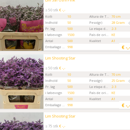
Lim Saf Oshi Pink
Kies eerst een ordertype.
≥ 50 stk
€ -,-
Kolli
10
Altura de Tallo
70 cm
Indhold
50
Peso(gr)
28 Gram
Pr. lag
500
La etapa de la Flor
2-3
i løbevogn
1500
País de origen
KE
Antal
500
Kvalitet
A1
€
-,
Emballage kode
998
Gartner
Bondia Flowers MKS
Lim Shooting Star
Lim Shooting Star
Kies eerst een ordertype.
≥ 50 stk
€ -,-
Kolli
10
Altura de Tallo
70 cm
Indhold
50
Peso(gr)
25 Gram
Pr. lag
500
La etapa de la Flor
2-3
i løbevogn
1500
País de origen
KE
Antal
500
Kvalitet
A1
€
-,
Emballage kode
998
Gartner
Bondia Flowers MKS
Lim Shooting Star
Lim Shooting Star
Kies eerst een ordertype.
≥ 75 stk
€ -,-