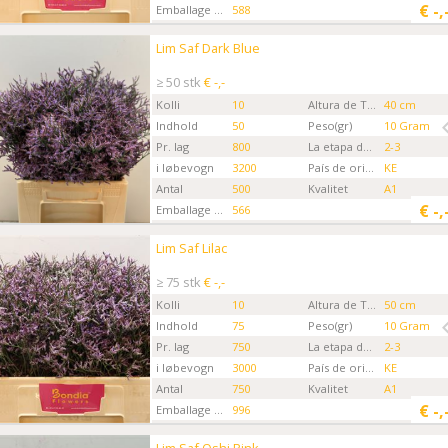
€
-,
Emballage kode
588
Gartner
Bondia Flowers MKS
Lim Saf Dark Blue
Lim Saf Dark Blue
Kies eerst een ordertype.
≥ 50 stk
€ -,-
Kolli
10
Altura de Tallo
40 cm
Indhold
50
Peso(gr)
10 Gram
Pr. lag
800
La etapa de la Flor
2-3
i løbevogn
3200
País de origen
KE
Antal
500
Kvalitet
A1
€
-,
Emballage kode
566
Gartner
Bondia Flowers MKS
Lim Saf Lilac
Lim Saf Lilac
Kies eerst een ordertype.
≥ 75 stk
€ -,-
Kolli
10
Altura de Tallo
50 cm
Indhold
75
Peso(gr)
10 Gram
Pr. lag
750
La etapa de la Flor
2-3
i løbevogn
3000
País de origen
KE
Antal
750
Kvalitet
A1
€
-,
Emballage kode
996
Gartner
Bondia Flowers MKS
Lim Saf Oshi Pink