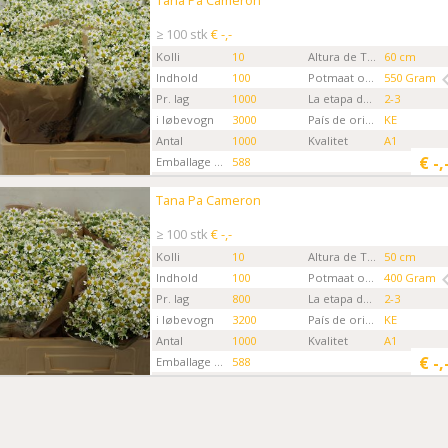
Tana Pa Cameron
Kies eerst een ordertype.
≥ 100 stk
€ -,-
Kolli
10
Altura de Tallo
60 cm
Indhold
100
Potmaat order (cm)
550 Gram
Pr. lag
1000
La etapa de la Flor
2-3
i løbevogn
3000
País de origen
KE
Antal
1000
Kvalitet
A1
€
-,
Emballage kode
588
Gartner
Kings Art Flowers
Tana Pa Cameron
Tana Pa Cameron
Kies eerst een ordertype.
≥ 100 stk
€ -,-
Kolli
10
Altura de Tallo
50 cm
Indhold
100
Potmaat order (cm)
400 Gram
Pr. lag
800
La etapa de la Flor
2-3
i løbevogn
3200
País de origen
KE
Antal
1000
Kvalitet
A1
€
-,
Emballage kode
588
Gartner
Kings Art Flowers