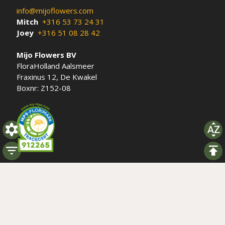
info@mijoflowers.com
Mitch
+316 53 73 24 31
Joey
+316 51 08 28 42
Mijo Flowers BV
FloraHolland Aalsmeer
Fraxinus 12, De Kwakel
Boxnr: Z152-08
Social