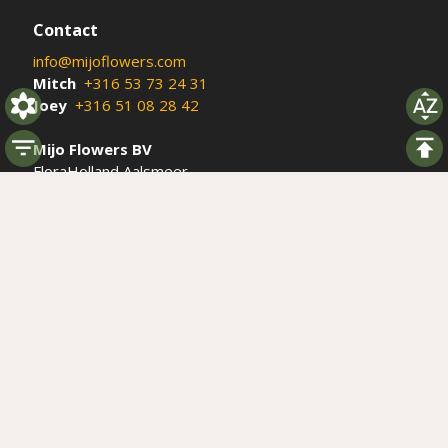
Contact
info@mijoflowers.com
Mitch
+316 53 73 24 31
Joey
+316 51 08 28 42
Mijo Flowers BV
FloraHolland Aalsmeer
Fraxinus 12, De Kwakel
Boxnr: Z152-08
Social