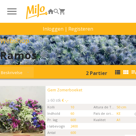
Inloggen
|
Registeren
Webshop
Ramos
Beskrivelse
2
Partier
Gem Zomerboeket
Gem Zomerboeket
Kies eerst een ordertype.
≥ 60 stk
€ -,-
Kolli
10
Altura de Tallo
50 cm
Indhold
60
País de origen
KE
Pr. lag
600
Kvalitet
A1
i løbevogn
2400
Antal
600