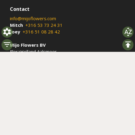
Contact
info@mijoflowers.com
Mitch
+316 53 73 24 31
Joey
+316 51 08 28 42
Mijo Flowers BV
FloraHolland Aalsmeer
Fraxinus 12, De Kwakel
Boxnr: Z152-08
Social