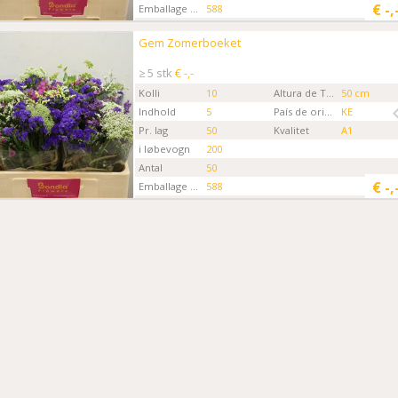
€
-,
Emballage kode
588
Gartner
Kenya Surprise
Gem Zomerboeket
Gem Zomerboeket
Kies eerst een ordertype.
≥ 5 stk
€ -,-
Kolli
10
Altura de Tallo
50 cm
Indhold
5
País de origen
KE
Pr. lag
50
Kvalitet
A1
i løbevogn
200
Antal
50
€
-,
Emballage kode
588
Gartner
Kenya Surprise