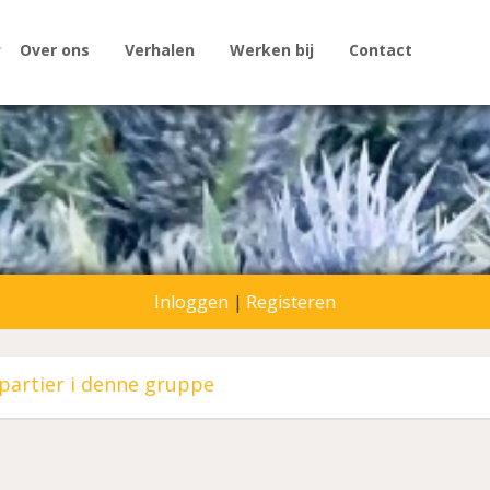
Over ons
Verhalen
Werken bij
Contact
Inloggen
|
Registeren
partier i denne gruppe