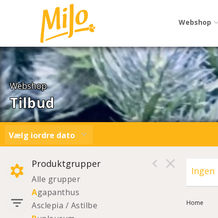
Webshop
Webshop
Tilbud
Vælg iordre dato
Produktgrupper
Ingen 
Alle grupper
A
gapanthus
Home
Asclepia / Astilbe