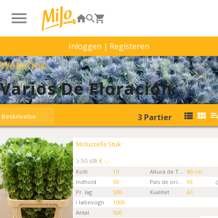
Inloggen
|
Registeren
Webshop
Varios De Floración
Beskrivelse
3
Partier
Moluccella Stuk
Moluccella Stuk
Kies eerst een ordertype.
≥ 50 stk
€ -,-
Kolli
10
Altura de Tallo
80 cm
Indhold
50
País de origen
KE
Pr. lag
500
Kvalitet
A1
i løbevogn
1000
Antal
500