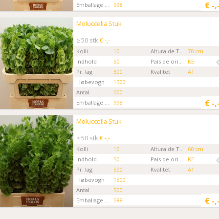
€
-,
Emballage kode
998
Gartner
Boma Farms
Moluccella Stuk
Moluccella Stuk
Kies eerst een ordertype.
≥ 50 stk
€ -,-
Kolli
10
Altura de Tallo
70 cm
Indhold
50
País de origen
KE
Pr. lag
500
Kvalitet
A1
i løbevogn
1500
Antal
500
€
-,
Emballage kode
998
Gartner
Boma Farms
Moluccella Stuk
Moluccella Stuk
Kies eerst een ordertype.
≥ 50 stk
€ -,-
Kolli
10
Altura de Tallo
60 cm
Indhold
50
País de origen
KE
Pr. lag
500
Kvalitet
A1
i løbevogn
1500
Antal
500
€
-,
Emballage kode
588
Gartner
Boma Farms