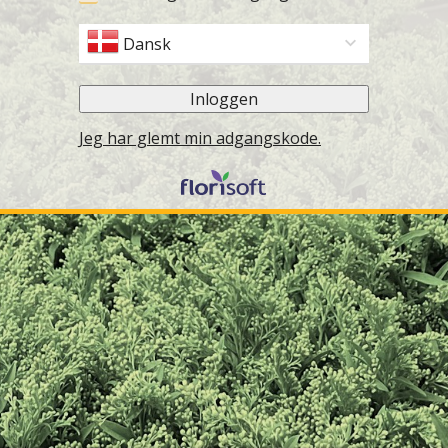
Dansk
Inloggen
Jeg har glemt min adgangskode.