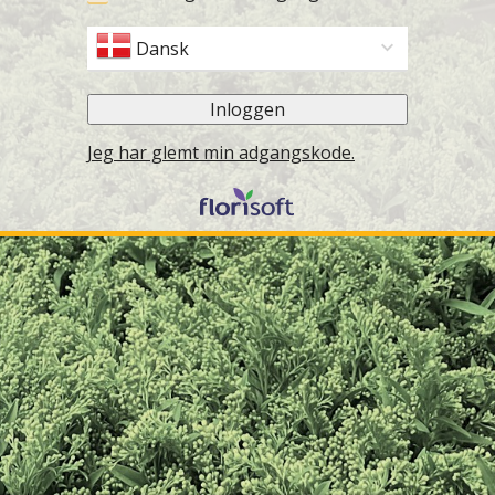
Dansk
Inloggen
Jeg har glemt min adgangskode.